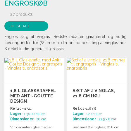
ENGROSKØB
27 produkts
SE ALT
Engros salg af vinglas. Bedste rabatter garanteret og hurtig
levering inden for 72 timer til din online bestilling af vinglas hos
Stocketik, din generalist grossist.
1,8 L GLASKARAFFEL
SÆT AF 2 VINGLAS,
MED ANTI-GOUTTE
21,8 CM HØJ
DESIGN
Ref.
10-31721
Ref.
02-116998
Lager
: 1 300 artikler
Lager
: 12 artikler
Dimensioner
: 28 cm
Dimensioner
: 21.5 x 8 cm
Vin decanter i glas med en
Sæt med 2 vin-glass, 21,8 cm