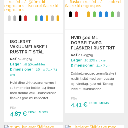
HVID 500 ML
ISOLERET
DOBBELTVÆG
VAKUUMFLASKE I
FLASKER I RUSTFRIT
RUSTFRIT STÅL
STÅL
Ref.
02-09719
500ML
Ref.
04-01925
Lager
: 26 276 artikler
Lager
: 38 965 artikler
Dimensioner
: 21 x 7 cm
Dimensioner
: 26.3 x 7.1 x 7.1
Dobbeltvægget termoflaske i
cm
rustfrit stål med bambuslåg
Hold dine drikkevarer varme i
og håndtag, 500 ml. Tæt og
12 timer eller kolde i 24 timer
ideel til sublimation.
med denne vakuumisolerede
flaskes 500 ml kapacitet.
FRA
4,41 €
EKSKL. MOMS
FRA
4,87 €
EKSKL. MOMS
BESTIL
Anmod om et tilbud
BESTIL