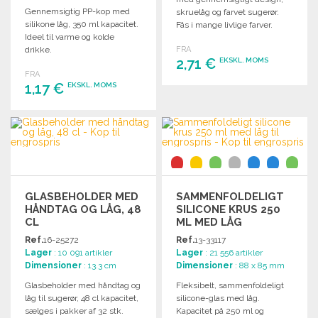
Gennemsigtig PP-kop med
skruelåg og farvet sugerør.
silikone låg, 350 ml kapacitet.
Fås i mange livlige farver.
Ideel til varme og kolde
drikke.
FRA
2,71 €
EKSKL. MOMS
FRA
1,17 €
EKSKL. MOMS
BESTIL
Anmod om et tilbud
BESTIL
Anmod om et tilbud
GLASBEHOLDER MED
SAMMENFOLDELIGT
HÅNDTAG OG LÅG, 48
SILICONE KRUS 250
CL
ML MED LÅG
Ref.
16-25272
Ref.
13-33117
Lager
: 10 091 artikler
Lager
: 21 556 artikler
Dimensioner
: 13.3 cm
Dimensioner
: 88 x 85 mm
Glasbeholder med håndtag og
Fleksibelt, sammenfoldeligt
låg til sugerør, 48 cl kapacitet,
silicone-glas med låg.
sælges i pakker af 32 stk.
Kapacitet på 250 ml og