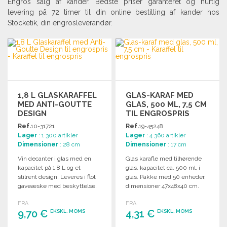
Engros salg af kander. Bedste priser garanteret og hurtig
levering på 72 timer til din online bestilling af kander hos
Stocketik, din engrosleverandør.
1,8 L GLASKARAFFEL
GLAS-KARAF MED
MED ANTI-GOUTTE
GLAS, 500 ML, 7,5 CM
DESIGN
TIL ENGROSPRIS
Ref.
10-31721
Ref.
19-45248
Lager
: 1 300 artikler
Lager
: 4 360 artikler
Dimensioner
: 28 cm
Dimensioner
: 17 cm
Vin decanter i glas med en
Glas karafle med tilhørende
kapacitet på 1,8 L og et
glas, kapacitet ca. 500 ml, i
stilrent design. Leveres i flot
glas. Pakke med 50 enheder,
gaveæske med beskyttelse.
dimensioner 47x48x40 cm.
FRA
FRA
9,70 €
4,31 €
EKSKL. MOMS
EKSKL. MOMS