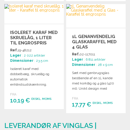
BESTIL
BESTIL
Anmod om et tilbud
Anmod om et tilbud
ISOLERET KARAF MED
1L GENANVENDELIG
SKRUELÅG, 1 LITER
GLASKARAFFEL MED
TIL ENGROSPRIS
4 GLAS
Ref.
19-48212
Ref.
02-117011
Lager
: 2 022 artikler
Lager
: 6 811 artikler
Dimensioner
: 23.5 cm
Dimensioner
: 28 x 9 cm
Isoleret karaf med
Sæt med genbrugsglas
dobbeltvæg, skruelåg og
bestående af en 1L kande
automatisk
med korklåg og 4 glas (420
enhåndsudskænkning.
ml). Unikt design med
Kapacitet ca. 1 liter, leveres i
variationer.
FRA
gaveæske.
FRA
10,19 €
EKSKL. MOMS
17,77 €
EKSKL. MOMS
BESTIL
BESTIL
Anmod om et tilbud
LEVERANDØR AF VINGLAS |
Anmod om et tilbud