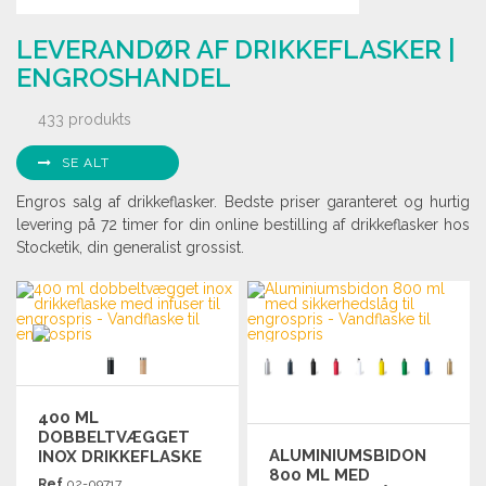
LEVERANDØR AF DRIKKEFLASKER |
ENGROSHANDEL
433 produkts
SE ALT
Engros salg af drikkeflasker. Bedste priser garanteret og hurtig
levering på 72 timer for din online bestilling af drikkeflasker hos
Stocketik, din generalist grossist.
400 ML
DOBBELTVÆGGET
ALUMINIUMSBIDON
INOX DRIKKEFLASKE
800 ML MED
MED INFUSER
Ref.
02-09717