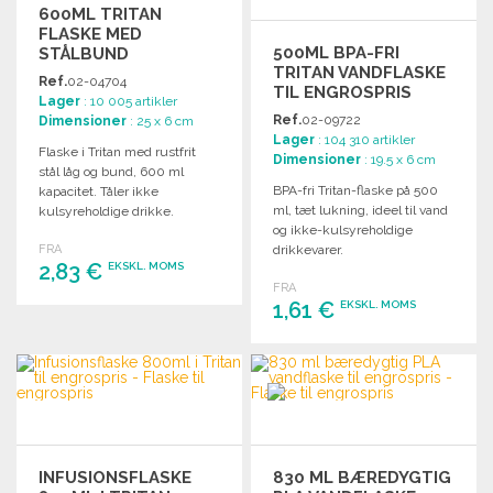
600ML TRITAN
FLASKE MED
500ML BPA-FRI
STÅLBUND
TRITAN VANDFLASKE
Ref.
02-04704
TIL ENGROSPRIS
Lager
: 10 005 artikler
Ref.
02-09722
Dimensioner
: 25 x 6 cm
Lager
: 104 310 artikler
Flaske i Tritan med rustfrit
Dimensioner
: 19.5 x 6 cm
stål låg og bund, 600 ml
BPA-fri Tritan-flaske på 500
kapacitet. Tåler ikke
ml, tæt lukning, ideel til vand
kulsyreholdige drikke.
og ikke-kulsyreholdige
Lækagesikker.
FRA
drikkevarer.
2,83 €
EKSKL. MOMS
FRA
1,61 €
EKSKL. MOMS
BESTIL
Anmod om et tilbud
BESTIL
Anmod om et tilbud
INFUSIONSFLASKE
830 ML BÆREDYGTIG