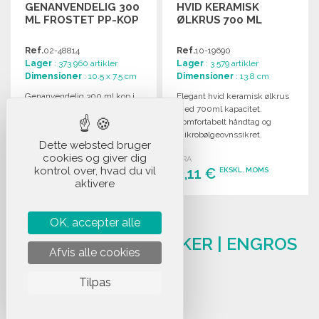
GENANVENDELIG 300
HVID KERAMISK
ML FROSTET PP-KOP
ØLKRUS 700 ML
Ref.
02-48814
Ref.
10-19690
Lager
: 373 960 artikler
Lager
: 3 579 artikler
Dimensioner
: 10.5 x 7.5 cm
Dimensioner
: 13.8 cm
Genanvendelig 300 ml kop i
Elegant hvid keramisk ølkrus
PP til festivaler med mat
med 700ml kapacitet.
finish. Ideel til udendørs brug
Komfortabelt håndtag og
og festlige begivenheder.
mikrobølgeovnssikret.
Dette websted bruger
Leveres i individuel hvid
cookies og giver dig
FRA
FRA
æske.
kontrol over, hvad du vil
0,20 €
3,11 €
EKSKL. MOMS
EKSKL. MOMS
aktivere
BESTIL
BESTIL
LEVERANDØR AF
OK, accepter alle
Anmod om et tilbud
Anmod om et tilbud
SPORTSDRIKKEFLASKER | ENGROS
Afvis alle cookies
KØB
Tilpas
90 produkts
SE ALT