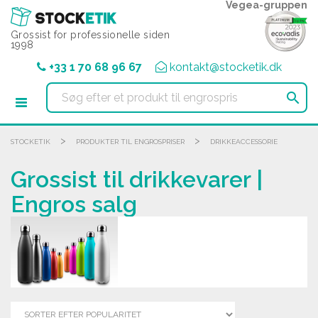
CCookie-styringspanel
Vegea-gruppen
Grossist for professionelle siden
1998
+33 1 70 68 96 67
kontakt@stocketik.dk

>
>
STOCKETIK
PRODUKTER TIL ENGROSPRISER
DRIKKEACCESSORIE
Grossist til drikkevarer |
Engros salg