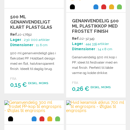
500 ML
GENANVENDELIG 500
GENANVENDELIGT
ML PLASTIKKOP MED
KLART PLASTGLAS
FROSTET FINISH
Ref.
10-17692
Ref.
02-32349
Lager
: 230 000 artikler
Lager
: 444 339 artikler
Dimensioner
: 11.6 cm
Dimensioner
: 14 x 8 cm
500 ml genanvendeligt glas i
Genanvendelig 500 ml kop i
fleksibel PP. Holdbart design
PP, ideel til festivaler med en
med en flot, halvtransparent
mat finish. Perfekt til både
finish. Ideelt til daglig brug.
varme og kolde drikke.
FRA
FRA
0,15 €
EKSKL. MOMS
0,26 €
EKSKL. MOMS
BESTIL
BESTIL
Anmod om et tilbud
Anmod om et tilbud