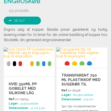
ENGROSKØB
131 produkts
SE ALT
Engros salg af kopper. Bedste priser garanteret og hurtig
levering inden for 72 timer for din online bestilling af kopper hos
Stocketik, din generalist engrosleverandør.
TRANSPARENT 750
ML PLASTIKKOP MED
HVID 350ML PP
SUGERØR TIL
GOBELET MED
ENGROSPRIS
Ref.
10-18308
SILIKONE LÅG
Lager
: 60 900 artikler
Ref.
02-09053
Dimensioner
: 17.5 cm
Lager
: 15 573 artikler
Sjov 750 ml plastikbecher
Dimensioner
: 11 x 8.5 cm
med gennemsigtigt design,