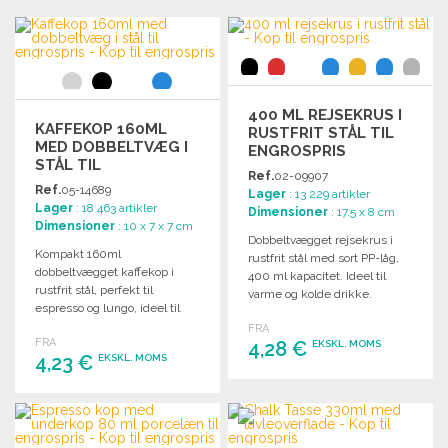
400 ML REJSEKRUS I
KAFFEKOP 160ML
RUSTFRIT STÅL TIL
MED DOBBELTVÆG I
ENGROSPRIS
STÅL TIL
Ref.
02-09907
ENGROSPRIS
Ref.
05-14689
Lager
: 13 229 artikler
Lager
: 18 463 artikler
Dimensioner
: 17.5 x 8 cm
Dimensioner
: 10 x 7 x 7 cm
Dobbeltvægget rejsekrus i
Kompakt 160ml
rustfrit stål med sort PP-låg,
dobbeltvægget kaffekop i
400 ml kapacitet. Ideel til
rustfrit stål, perfekt til
varme og kolde drikke.
espresso og lungo, ideel til
kaffemaskinen.
FRA
FRA
4,28 €
EKSKL. MOMS
4,23 €
EKSKL. MOMS
BESTIL
BESTIL
Anmod om et tilbud
Anmod om et tilbud