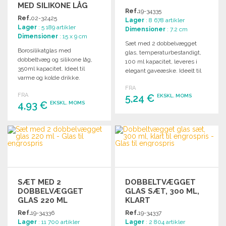
MED SILIKONE LÅG
Ref.
19-34335
TIL ENGROSPRIS
Ref.
02-32425
Lager
: 8 678 artikler
Lager
: 5 189 artikler
Dimensioner
: 7.2 cm
Dimensioner
: 15 x 9 cm
Sæt med 2 dobbelvægget
Borosilikatglas med
glas, temperaturbestandigt,
dobbeltvæg og silikone låg,
100 ml kapacitet, leveres i
350ml kapacitet. Ideel til
elegant gaveæske. Ideelt til
varme og kolde drikke.
enhver anledning.
FRA
FRA
5,24 €
EKSKL. MOMS
4,93 €
EKSKL. MOMS
BESTIL
BESTIL
Anmod om et tilbud
Anmod om et tilbud
SÆT MED 2
DOBBELTVÆGGET
DOBBELVÆGGET
GLAS SÆT, 300 ML,
GLAS 220 ML
KLART
Ref.
19-34336
Ref.
19-34337
Lager
: 11 700 artikler
Lager
: 2 804 artikler