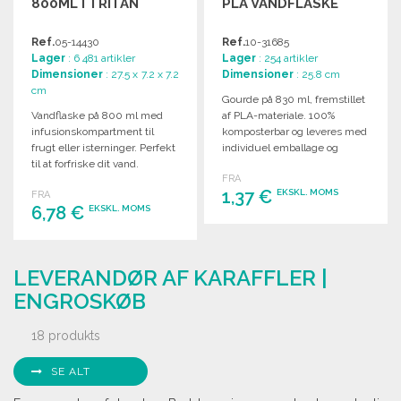
800ML I TRITAN
PLA VANDFLASKE
Ref.
05-14430
Ref.
10-31685
Lager
: 6 481 artikler
Lager
: 254 artikler
Dimensioner
: 27.5 x 7.2 x 7.2
Dimensioner
: 25.8 cm
cm
Gourde på 830 ml, fremstillet
Vandflaske på 800 ml med
af PLA-materiale. 100%
infusionskompartment til
komposterbar og leveres med
frugt eller isterninger. Perfekt
individuel emballage og
til at forfriske dit vand.
manual på spansk og
FRA
engelsk.
1,37 €
EKSKL. MOMS
FRA
6,78 €
EKSKL. MOMS
BESTIL
BESTIL
Anmod om et tilbud
LEVERANDØR AF KARAFFLER |
Anmod om et tilbud
ENGROSKØB
18 produkts
SE ALT