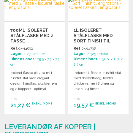
Anmod om et tilbud
700ML ISOLERET
1L ISOLERET
STÅLFLASKE MED 2
STÅLFLASKE MED
TASSE
SORT FINISH TIL
ENGROSPRIS
Ref.
05-14692
Ref.
05-14798
Lager
: 1 730 artikler
Lager
: 4 325 artikler
Dimensioner
: 29.5 x 7.5 x 7.5
Dimensioner
: 32.6 x 8.7 x
cm
8.7 cm
Isoleret flaske på 700 ml i
Isoleret 1L flaske i rustfrit stål
rustfrit stål med elegant
med dobbeltvæg, holder
design, håndtag, skulderrem
drikke varme i 8 timer og
og 2 kopper til optimal
kolde i 24 timer.
oplevelse.
FRA
FRA
21,27 €
19,57 €
EKSKL. MOMS
EKSKL. MOMS
BESTIL
BESTIL
LEVERANDØR AF KOPPER |
Anmod om et tilbud
Anmod om et tilbud