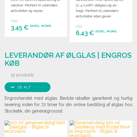
væsker. Perfekt til udendørs
cl, 4 rustfri stålglas og en
aktiviteter og rejser.
tragt. Perfekt til udendørs
aktiviteter eller gaver.
FRA
3,45 €
EKSKL. MOMS
FRA
6,43 €
EKSKL. MOMS
BESTIL
BESTIL
Anmod om et tilbud
LEVERANDØR AF ØLGLAS | ENGROS
Anmod om et tilbud
KØB
19 produkts
SE ALT
Engroshandel med ølglas. Bedste rabatter garanteret og hurtig
levering inden for 72 timer for din online bestilling af ølglas hos
Stocketik, din generalgrossist.