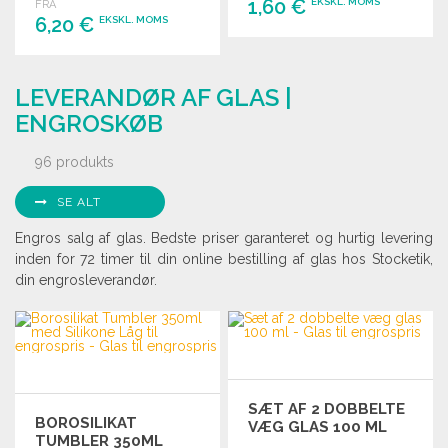
1,60 €
EKSKL. MOMS
FRA
6,20 €
EKSKL. MOMS
BESTIL
BESTIL
Anmod om et tilbud
LEVERANDØR AF GLAS |
Anmod om et tilbud
ENGROSKØB
96 produkts
SE ALT
Engros salg af glas. Bedste priser garanteret og hurtig levering
inden for 72 timer til din online bestilling af glas hos Stocketik,
din engrosleverandør.
SÆT AF 2 DOBBELTE
BOROSILIKAT
VÆG GLAS 100 ML
TUMBLER 350ML