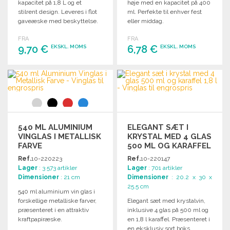
kapacitet på 1,8 L og et
høje med en kapacitet på 400
stilrent design. Leveres i flot
ml. Perfekte til enhver fest
gaveæske med beskyttelse.
eller middag.
FRA
FRA
9,70 €
6,78 €
EKSKL. MOMS
EKSKL. MOMS
BESTIL
BESTIL
Anmod om et tilbud
Anmod om et tilbud
540 ML ALUMINIUM
ELEGANT SÆT I
VINGLAS I METALLISK
KRYSTAL MED 4 GLAS
FARVE
500 ML OG KARAFFEL
1,8 L TIL
Ref.
10-220223
Ref.
10-220147
ENGROSPRIS
Lager
: 3 573 artikler
Lager
: 701 artikler
Dimensioner
: 21 cm
Dimensioner
: 20.2 x 30 x
25.5 cm
540 ml aluminium vin glas i
forskellige metalliske farver,
Elegant sæt med krystalvin,
præsenteret i en attraktiv
inklusive 4 glas på 500 ml og
kraftpapiræske.
en 1,8 l karaffel. Præsenteret i
en eksklusiv sort boks.