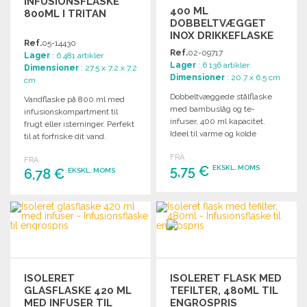
INFUSIONSFLASKE
400 ML
800ML I TRITAN
DOBBELTVÆGGET
INOX DRIKKEFLASKE
Ref.
05-14430
MED INFUSER
Ref.
02-09717
Lager
: 6 481 artikler
Lager
: 6 136 artikler
Dimensioner
: 27.5 x 7.2 x 7.2
Dimensioner
: 20.7 x 6.5 cm
cm
Dobbeltvæggede stålflaske
Vandflaske på 800 ml med
med bambuslåg og te-
infusionskompartment til
infuser, 400 ml kapacitet.
frugt eller isterninger. Perfekt
Ideel til varme og kolde
til at forfriske dit vand.
drikke.
FRA
FRA
5,75 €
EKSKL. MOMS
6,78 €
EKSKL. MOMS
BESTIL
BESTIL
Anmod om et tilbud
Anmod om et tilbud
ISOLERET
ISOLERET FLASK MED
GLASFLASKE 420 ML
TEFILTER, 480ML TIL
MED INFUSER TIL
ENGROSPRIS