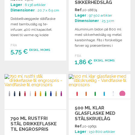
SIKKERHEDSLÅG
Lager
: 6 136 artikler
Ref.
10-18874
Dimensioner
: 20.7 x 6.5 cm
Lager
: 97 502 artikler
Dobbeltvæggede stålflaske
Dimensioner
: 25.3 cm
med bambuslåg og te-
Aluminium bidon på 800 ml
infuser, 400 ml kapacitet.
med sikkerhedslåg og metal
Ideel til varme og kolde
karabinhage. Fås i forskellige
drikke.
FRA
farver og præsenteres i
5,75 €
EKSKL. MOMS
designet emballage.
FRA
1,86 €
EKSKL. MOMS
BESTIL
Anmod om et tilbud
BESTIL
Anmod om et tilbud
500 ML KLAR
GLASFLASKE MED
790 ML RUSTFRI
STÅLSKRUELÅG
STÅL DRIKKEFLASKE
Ref.
10-19691
TIL ENGROSPRIS
Lager
: 150 800 artikler