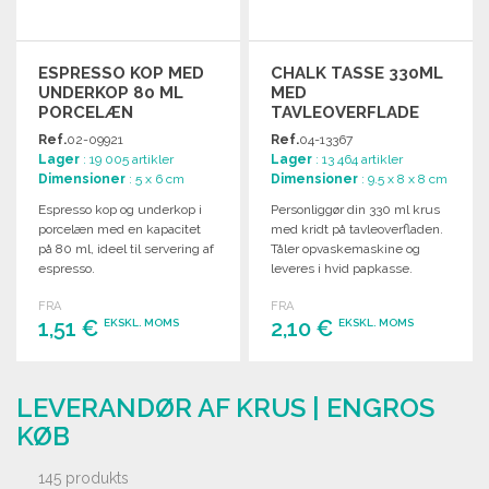
ESPRESSO KOP MED
CHALK TASSE 330ML
UNDERKOP 80 ML
MED
PORCELÆN
TAVLEOVERFLADE
Ref.
02-09921
Ref.
04-13367
Lager
: 19 005 artikler
Lager
: 13 464 artikler
Dimensioner
: 5 x 6 cm
Dimensioner
: 9.5 x 8 x 8 cm
Espresso kop og underkop i
Personliggør din 330 ml krus
porcelæn med en kapacitet
med kridt på tavleoverfladen.
på 80 ml, ideel til servering af
Tåler opvaskemaskine og
espresso.
leveres i hvid papkasse.
FRA
FRA
1,51 €
2,10 €
EKSKL. MOMS
EKSKL. MOMS
BESTIL
BESTIL
LEVERANDØR AF KRUS | ENGROS
Anmod om et tilbud
Anmod om et tilbud
KØB
145 produkts