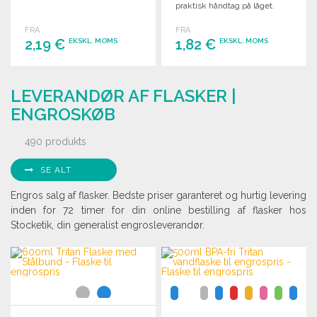
praktisk håndtag på låget.
FRA
FRA
2,19 €
1,82 €
EKSKL. MOMS
EKSKL. MOMS
BESTIL
BESTIL
LEVERANDØR AF FLASKER |
Anmod om et tilbud
Anmod om et tilbud
ENGROSKØB
490 produkts
SE ALT
Engros salg af flasker. Bedste priser garanteret og hurtig levering
inden for 72 timer for din online bestilling af flasker hos
Stocketik, din generalist engrosleverandør.