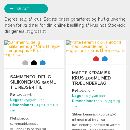
SE ALT
Engros salg af krus. Bedste priser garanteret og hurtig levering
inden for 72 timer for din online bestilling af krus hos Stocketik,
din generalist grossist.
MATTE KERAMISK
SAMMENFOLDELIG
KRUS 400ML MED
SILIKONEMUG 350ML
TRÆUNDERLAG
TIL REJSER TIL
Ref.
04-13037
ENGROSPRIS
Ref.
05-14738
Lager
: 6 319 artikler
Lager
: 7 993 artikler
Dimensioner
: 10.4 x 7.5 x 7.5
Dimensioner
: 14 x 8.7 x 8.7
cm
cm
Stilren keramisk kop på 400
Fleksibel og
ml med mat finish og
sammenklappelig
træunderlag, perfekt til varme
silikonekrus på 350 ml,