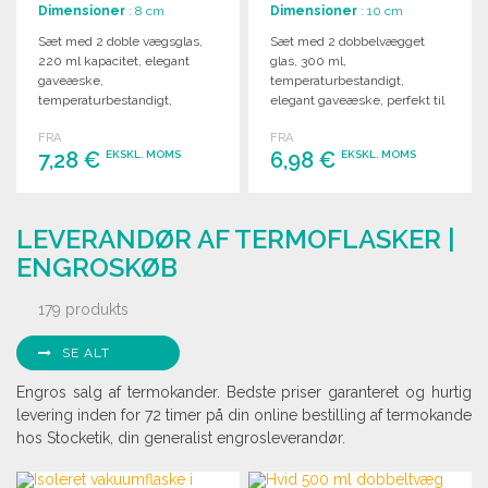
Dimensioner
: 8 cm
Dimensioner
: 10 cm
Sæt med 2 doble vægsglas,
Sæt med 2 dobbelvægget
220 ml kapacitet, elegant
glas, 300 ml,
gaveæske,
temperaturbestandigt,
temperaturbestandigt,
elegant gaveæske, perfekt til
perfekt til servering af
både hverdag og fest.
FRA
FRA
drikkevarer.
7,28 €
6,98 €
EKSKL. MOMS
EKSKL. MOMS
BESTIL
BESTIL
LEVERANDØR AF TERMOFLASKER |
Anmod om et tilbud
Anmod om et tilbud
ENGROSKØB
179 produkts
SE ALT
Engros salg af termokander. Bedste priser garanteret og hurtig
levering inden for 72 timer på din online bestilling af termokande
hos Stocketik, din generalist engrosleverandør.