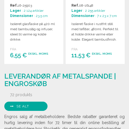
ENGROSPRIS
Ref.
16-25903
Ref.
08-16148
Lager
: 2 124 artikler
Lager
: 2 255 artikler
Dimensioner
: 23.5 cm
Dimensioner
: 7 x 23 x 7 cm
Isoleret glasflaske på 420 ml
Isoleret flaske i rustfrit stål
med bambuslåg og infuser,
med tefilter, 480ml. Perfekt til
ideel til varme og kolde
at holde drikke varme eller
drikke.
kolde. Elegant bambusfinish.
FRA
FRA
6,55 €
11,53 €
EKSKL. MOMS
EKSKL. MOMS
BESTIL
BESTIL
LEVERANDØR AF METALSPANDE |
Anmod om et tilbud
Anmod om et tilbud
ENGROSKØB
72 produkts
SE ALT
Engros salg af metalbeholdere. Bedste rabatter garanteret og
hurtig levering inden for 72 timer til din online bestilling af
metalbeholdere hos Stocketik, din generalist engrosforhandler.