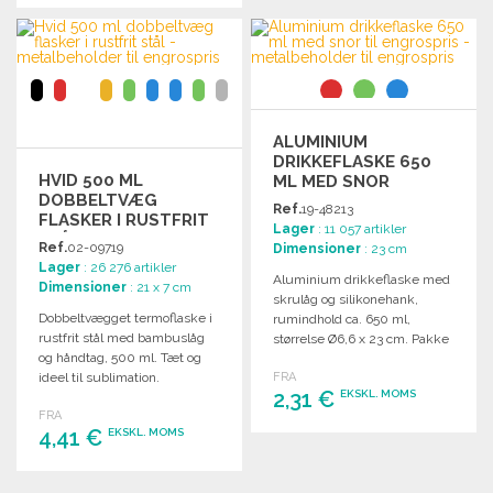
BESTIL
BESTIL
Anmod om et tilbud
Anmod om et tilbud
ALUMINIUM
DRIKKEFLASKE 650
HVID 500 ML
ML MED SNOR
DOBBELTVÆG
Ref.
19-48213
FLASKER I RUSTFRIT
Lager
: 11 057 artikler
STÅL
Ref.
02-09719
Dimensioner
: 23 cm
Lager
: 26 276 artikler
Aluminium drikkeflaske med
Dimensioner
: 21 x 7 cm
skrulåg og silikonehank,
Dobbeltvægget termoflaske i
rumindhold ca. 650 ml,
rustfrit stål med bambuslåg
størrelse Ø6,6 x 23 cm. Pakke
og håndtag, 500 ml. Tæt og
med 50.
ideel til sublimation.
FRA
2,31 €
EKSKL. MOMS
FRA
4,41 €
EKSKL. MOMS
BESTIL
Anmod om et tilbud
BESTIL