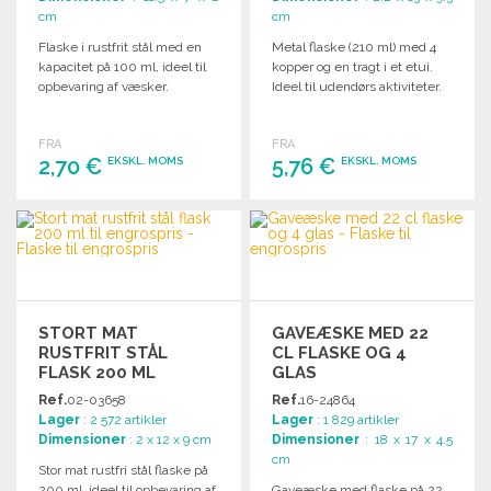
cm
cm
Flaske i rustfrit stål med en
Metal flaske (210 ml) med 4
kapacitet på 100 ml, ideel til
kopper og en tragt i et etui.
opbevaring af væsker.
Ideel til udendørs aktiviteter.
FRA
FRA
2,70 €
5,76 €
EKSKL. MOMS
EKSKL. MOMS
BESTIL
BESTIL
Anmod om et tilbud
Anmod om et tilbud
STORT MAT
GAVEÆSKE MED 22
RUSTFRIT STÅL
CL FLASKE OG 4
FLASK 200 ML
GLAS
Ref.
02-03658
Ref.
16-24864
Lager
: 2 572 artikler
Lager
: 1 829 artikler
Dimensioner
: 2 x 12 x 9 cm
Dimensioner
: 18 x 17 x 4.5
cm
Stor mat rustfri stål flaske på
200 ml, ideel til opbevaring af
Gaveæske med flaske på 22