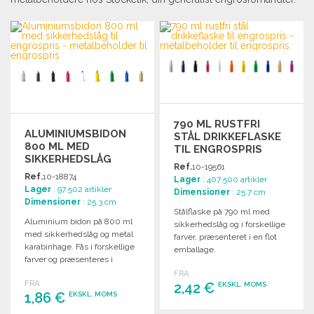
790 ML RUSTFRI
ALUMINIUMSBIDON
STÅL DRIKKEFLASKE
800 ML MED
TIL ENGROSPRIS
SIKKERHEDSLÅG
Ref.
10-19561
Ref.
10-18874
Lager
: 407 500 artikler
Lager
: 97 502 artikler
Dimensioner
: 25.7 cm
Dimensioner
: 25.3 cm
Stålflaske på 790 ml med
Aluminium bidon på 800 ml
sikkerhedslåg og i forskellige
med sikkerhedslåg og metal
farver, præsenteret i en flot
karabinhage. Fås i forskellige
emballage.
farver og præsenteres i
designet emballage.
FRA
FRA
2,42 €
EKSKL. MOMS
1,86 €
EKSKL. MOMS