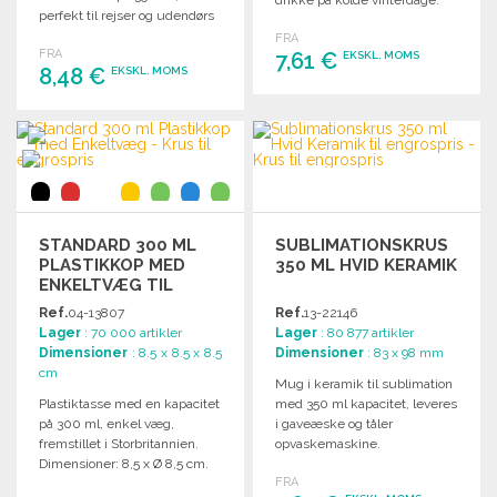
drikke på kolde vinterdage.
perfekt til rejser og udendørs
brug. Let at rengøre og
FRA
FRA
opvaskemaskinevenligt.
7,61 €
EKSKL. MOMS
8,48 €
EKSKL. MOMS
BESTIL
BESTIL
Anmod om et tilbud
Anmod om et tilbud
STANDARD 300 ML
SUBLIMATIONSKRUS
PLASTIKKOP MED
350 ML HVID KERAMIK
ENKELTVÆG TIL
ENGROSPRIS
Ref.
04-13807
Ref.
13-22146
Lager
: 70 000 artikler
Lager
: 80 877 artikler
Dimensioner
: 8.5 x 8.5 x 8.5
Dimensioner
: 83 x 98 mm
cm
Mug i keramik til sublimation
Plastiktasse med en kapacitet
med 350 ml kapacitet, leveres
på 300 ml, enkel væg,
i gaveæske og tåler
fremstillet i Storbritannien.
opvaskemaskine.
Dimensioner: 8,5 x Ø 8,5 cm.
FRA