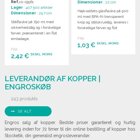
Ref.
10-19561
Dimensioner
: 22 cm
Lager
: 407 500 artikler
Højkvalitets glasflaske på 500
Dimensioner
: 25.7 cm
ml med BPA-fri transparent
Stålflaske på 790 ml med
krop og stålskruelåg, leveres i
sikkerhedslåg og i forskellige
forskellige farver og flot
farver, præsenteret i en flot
designet emballage.
emballage.
FRA
1,03 €
EKSKL. MOMS
FRA
2,42 €
EKSKL. MOMS
BESTIL
Anmod om et tilbud
BESTIL
LEVERANDØR AF KOPPER |
Anmod om et tilbud
ENGROSKØB
243 produkts
SE ALT
Engros salg af kopper. Bedste priser garanteret og hurtig
levering inden for 72 timer til din online bestilling af kopper hos
Stocketik, din generalist engrosleverandør.