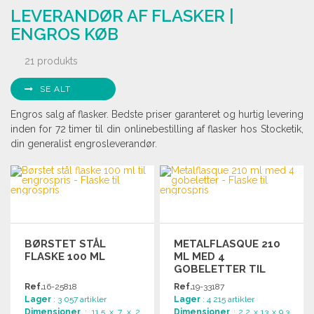
LEVERANDØR AF FLASKER |
Anmod om et tilbud
ENGROS KØB
21 produkts
SE ALT
Engros salg af flasker. Bedste priser garanteret og hurtig levering
inden for 72 timer til din onlinebestilling af flasker hos Stocketik,
din generalist engrosleverandør.
BØRSTET STÅL
METALFLASQUE 210
FLASKE 100 ML
ML MED 4
GOBELETTER TIL
ENGROSPRIS
Ref.
16-25818
Ref.
19-33187
Lager
: 3 057 artikler
Lager
: 4 215 artikler
Dimensioner
: 11.5 x 7 x 2
Dimensioner
: 2.2 x 13 x 9.3