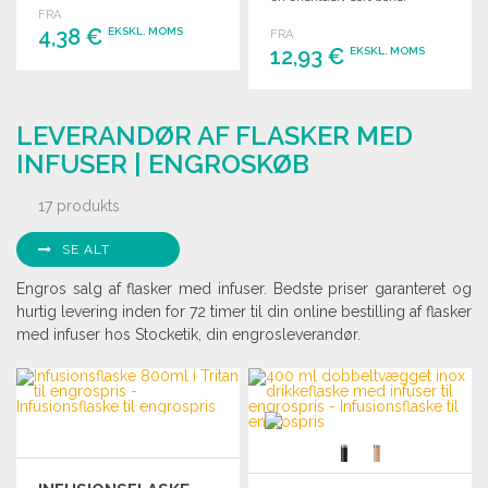
FRA
4,38 €
EKSKL. MOMS
FRA
12,93 €
EKSKL. MOMS
BESTIL
BESTIL
Anmod om et tilbud
LEVERANDØR AF FLASKER MED
Anmod om et tilbud
INFUSER | ENGROSKØB
17 produkts
SE ALT
Engros salg af flasker med infuser. Bedste priser garanteret og
hurtig levering inden for 72 timer til din online bestilling af flasker
med infuser hos Stocketik, din engrosleverandør.