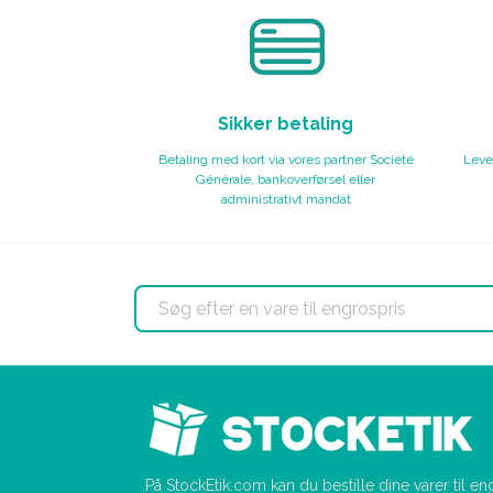
Sikker betaling
Betaling med kort via vores partner Société
Lever
Générale, bankoverførsel eller
administrativt mandat
På StockEtik.com kan du bestille dine varer til e