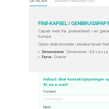
DETALJER
SÅDAN FUNGERER DET
FRØ-KAPSEL I GENBRUGSPAP
Capsel med frø, præsenteret i en genan
Europa.
Oplev vilde blomster i smukke farver. Per
Dimensioner
: Dimensioner : 6.6 x 5 x 1.
Farve
: Diverse
Indtast dine kontaktoplysninger o
€) via e-mail!
Fornavn
Navn