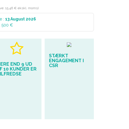
røve: 15,46 € ekskl. moms)
e :
13 August 2026
a 500 €
STÆRKT
ENGAGEMENT I
ERE END 9 UD
CSR
F 10 KUNDER ER
ILFREDSE