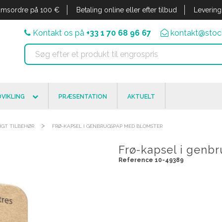
msordre på 100 €
Betaling online eller efter tilbud
Levering
Kontakt os på
+33 1 70 68 96 67
kontakt@stock
VIKLING
PRÆSENTATION
AKTUELT
>
GT TILBEHØR
FRØ-KAPSEL I GENBRUGSPAP MED BLOMSTER
Frø-kapsel i genb
Reference 10-49389