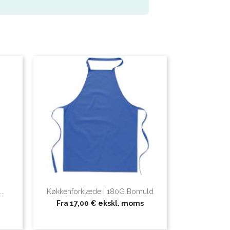
..
Køkkenforklæde I 180G Bomuld
Fra
17,00 €
ekskl. moms