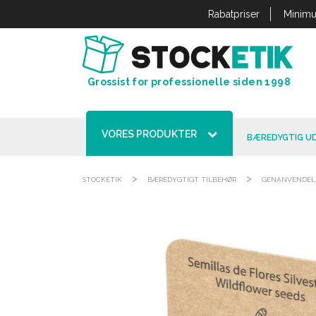
CCookie-styringspanel
Rabatpriser
Minimu
Grossist for professionelle siden 1998
VORES PRODUKTER
BÆREDYGTIG UD
>
>
STOCKETIK
BÆREDYGTIGT TILBEHØR
GENANVENDELI