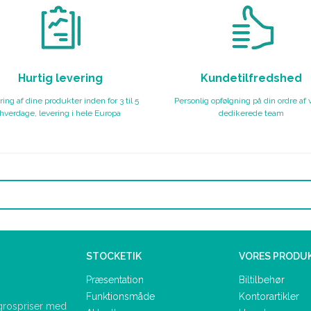
Hurtig levering
Kundetilfredshed
ing af dine produkter inden for 3 til 5
Personlig opfølgning på din ordre af 
hverdage, levering i hele Europa
dedikerede team
STOCKETIK
VORES PRODU
Præsentation
Biltilbehør
Funktionsmåde
Kontorartikler
ngrospriser med