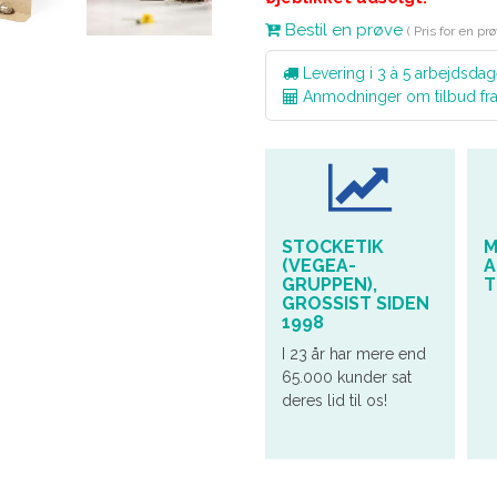
Bestil en prøve
( Pris for en p
Levering i 3 à 5 arbejdsdag
Anmodninger om tilbud fr
STOCKETIK
M
(VEGEA-
A
GRUPPEN),
T
GROSSIST SIDEN
1998
I 23 år har mere end
65.000 kunder sat
deres lid til os!