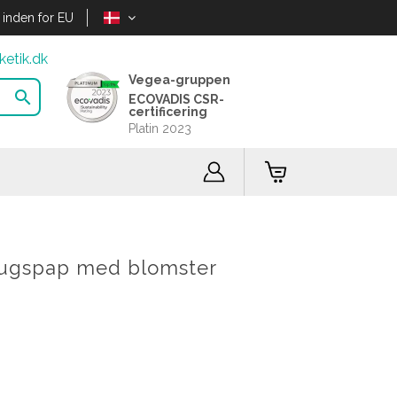
 inden for EU
etik.dk
Vegea-gruppen

ECOVADIS CSR-
certificering
Platin 2023
rugspap med blomster