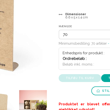
Dimensioner
6.6 x 5 x 1.4 cm
MÆNGDE
Minimumsbestilling: 70 artikler
-
Enhedspris for produkt :
Ordrebeløb :
Beløb inkl. moms :
TILFØJ TIL KURV
STIL
Produktet er blevet offe
øjeblikket udsolgt!