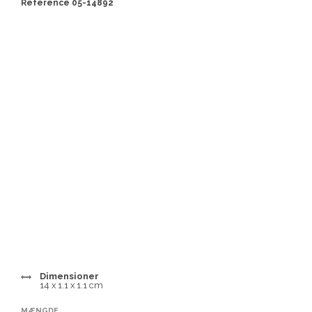
Reference 05-14892
Dimensioner
14 x 1.1 x 1.1 cm
MÆNGDE