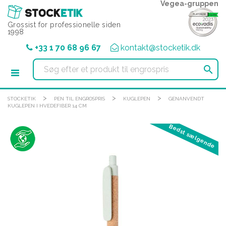
CCookie-styringspanel
Vegea-gruppen
Grossist for professionelle siden
1998
+33 1 70 68 96 67
kontakt@stocketik.dk

>
>
>
STOCKETIK
PEN TIL ENGROSPRIS
KUGLEPEN
GENANVENDT
KUGLEPEN I HVEDEFIBER 14 CM
Bedst sælgende