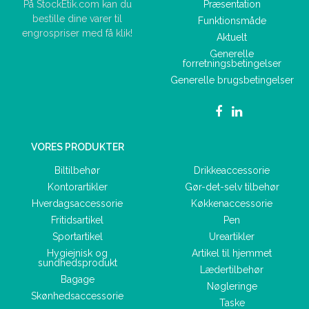
Præsentation
På StockEtik.com kan du
bestille dine varer til
Funktionsmåde
engrospriser med få klik!
Aktuelt
Generelle
forretningsbetingelser
Generelle brugsbetingelser
VORES PRODUKTER
Biltilbehør
Drikkeaccessorie
Kontorartikler
Gør-det-selv tilbehør
Hverdagsaccessorie
Køkkenaccessorie
Fritidsartikel
Pen
Sportartikel
Ureartikler
Hygiejnisk og
Artikel til hjemmet
sundhedsprodukt
Lædertilbehør
Bagage
Nøgleringe
Skønhedsaccessorie
Taske