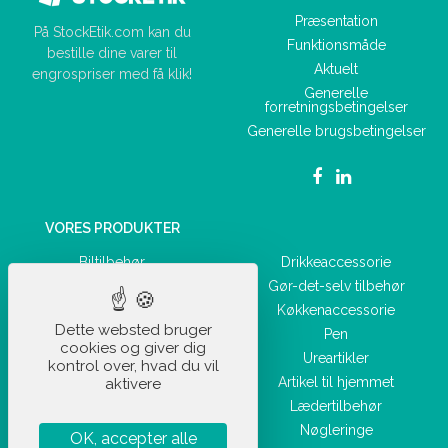
Præsentation
På StockEtik.com kan du
Funktionsmåde
bestille dine varer til
Aktuelt
engrospriser med få klik!
Generelle
forretningsbetingelser
Generelle brugsbetingelser
VORES PRODUKTER
Biltilbehør
Drikkeaccessorie
Kontorartikler
Gør-det-selv tilbehør
Hverdagsaccessorie
Køkkenaccessorie
Dette websted bruger
Fritidsartikel
Pen
cookies og giver dig
Sportartikel
Ureartikler
kontrol over, hvad du vil
Hygiejnisk og
Artikel til hjemmet
aktivere
sundhedsprodukt
Lædertilbehør
Bagage
Nøgleringe
OK, accepter alle
Skønhedsaccessorie