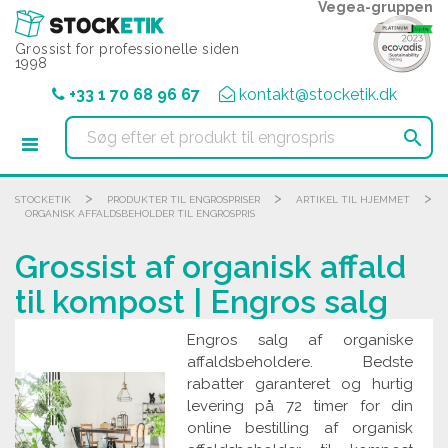
CCookie-styringspanel
Vegea-gruppen
Grossist for professionelle siden
1998
+33 1 70 68 96 67
kontakt@stocketik.dk

>
>
>
STOCKETIK
PRODUKTER TIL ENGROSPRISER
ARTIKEL TIL HJEMMET
ORGANISK AFFALDSBEHOLDER TIL ENGROSPRIS
Grossist af organisk affald
til kompost | Engros salg
Engros salg af organiske
affaldsbeholdere. Bedste
rabatter garanteret og hurtig
levering på 72 timer for din
online bestilling af organisk