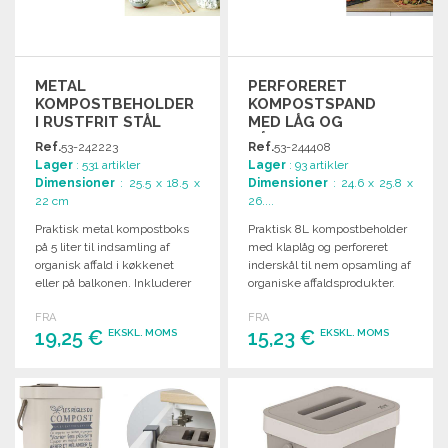
METAL
PERFORERET
KOMPOSTBEHOLDER
KOMPOSTSPAND
I RUSTFRIT STÅL
MED LÅG OG
HÅNDTAG
Ref.
53-242223
Ref.
53-244408
Lager
: 531 artikler
Lager
: 93 artikler
Dimensioner
: 25.5 x 18.5 x
Dimensioner
: 24.6 x 25.8 x
22 cm
26....
Praktisk metal kompostboks
Praktisk 8L kompostbeholder
på 5 liter til indsamling af
med klaplåg og perforeret
organisk affald i køkkenet
inderskål til nem opsamling af
eller på balkonen. Inkluderer
organiske affaldsprodukter.
filter.
FRA
FRA
19,25 €
15,23 €
EKSKL. MOMS
EKSKL. MOMS
BESTIL
BESTIL
Anmod om et tilbud
Anmod om et tilbud