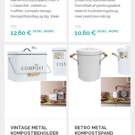
Køkkenkompostspand med 6
5-liters kompostbeholder
L kapacitet, metalhus,
fremstillet af genbrugsplast,
kulfilter, kompakt design,
ideel til husholdningsbrug,
transporthåndtag og låg. Ideel
med praktiske mål og
til affaldssortering.
individuel emballage.
FRA
FRA
12,60 €
10,60 €
EKSKL. MOMS
EKSKL. MOMS
BESTIL
BESTIL
Anmod om et tilbud
Anmod om et tilbud
VINTAGE METAL
RETRO METAL
KOMPOSTBEHOLDER
KOMPOSTSPAND