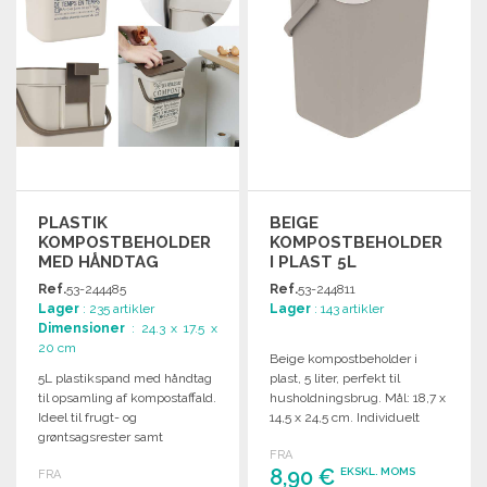
PLASTIK
BEIGE
KOMPOSTBEHOLDER
KOMPOSTBEHOLDER
MED HÅNDTAG
I PLAST 5L
Ref.
53-244485
Ref.
53-244811
Lager
: 235 artikler
Lager
: 143 artikler
Dimensioner
: 24.3 x 17.5 x
20 cm
Beige kompostbeholder i
5L plastikspand med håndtag
plast, 5 liter, perfekt til
til opsamling af kompostaffald.
husholdningsbrug. Mål: 18,7 x
Ideel til frugt- og
14,5 x 24,5 cm. Individuelt
grøntsagsrester samt
emballeret.
FRA
kafferester.
8,90 €
EKSKL. MOMS
FRA