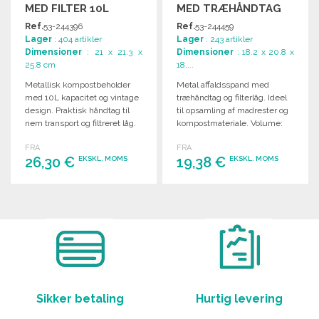
MED FILTER 10L
MED TRÆHÅNDTAG
TIL ENGROSPRIS
Ref.
53-244396
Ref.
53-244459
Lager
: 404 artikler
Lager
: 243 artikler
Dimensioner
: 21 x 21.3 x
Dimensioner
: 18.2 x 20.8 x
25.8 cm
18....
Metallisk kompostbeholder
Metal affaldsspand med
med 10L kapacitet og vintage
træhåndtag og filterlåg. Ideel
design. Praktisk håndtag til
til opsamling af madrester og
nem transport og filtreret låg.
kompostmateriale. Volume:
4L.
FRA
FRA
26,30 €
19,38 €
EKSKL. MOMS
EKSKL. MOMS
BESTIL
BESTIL
Anmod om et tilbud
Anmod om et tilbud
Sikker betaling
Hurtig levering