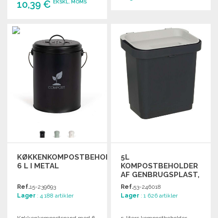
10,39 €
EKSKL. MOMS
BESTIL
BESTIL
Anmod om et tilbud
Anmod om et tilbud
KØKKENKOMPOSTBEHOLDER
5L
6 L I METAL
KOMPOSTBEHOLDER
AF GENBRUGSPLAST,
SORT
Ref.
15-239693
Ref.
53-246018
Lager
: 4 188 artikler
Lager
: 1 626 artikler