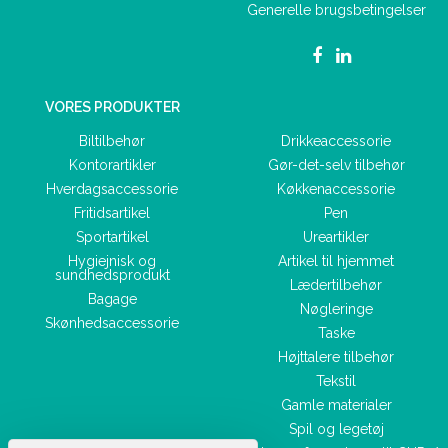
Generelle brugsbetingelser
VORES PRODUKTER
Biltilbehør
Drikkeaccessorie
Kontorartikler
Gør-det-selv tilbehør
Hverdagsaccessorie
Køkkenaccessorie
Fritidsartikel
Pen
Sportartikel
Ureartikler
Hygiejnisk og
Artikel til hjemmet
sundhedsprodukt
Lædertilbehør
Bagage
Nøgleringe
Skønhedsaccessorie
Taske
Højttalere tilbehør
Tekstil
Gamle materialer
Spil og legetøj