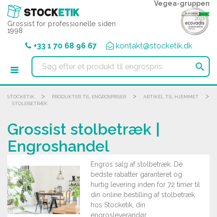
CCookie-styringspanel
Vegea-gruppen
Grossist for professionelle siden
1998
+33 1 70 68 96 67
kontakt@stocketik.dk

>
>
>
STOCKETIK
PRODUKTER TIL ENGROSPRISER
ARTIKEL TIL HJEMMET
STOLEBETRÆK
Grossist stolbetræk |
Engroshandel
Engros salg af stolbetræk. De
bedste rabatter garanteret og
hurtig levering inden for 72 timer til
din online bestilling af stolbetræk
hos Stocketik, din
engrosleverandør.