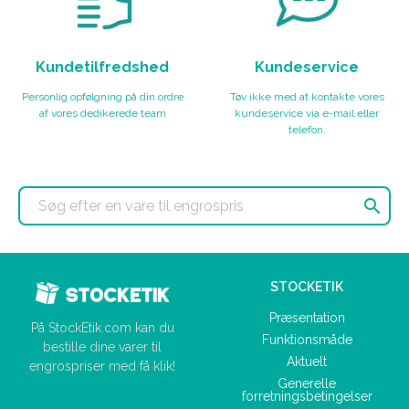
Kundetilfredshed
Kundeservice
Personlig opfølgning på din ordre
Tøv ikke med at kontakte vores
af vores dedikerede team
kundeservice via e-mail eller
telefon.

STOCKETIK
Præsentation
På StockEtik.com kan du
Funktionsmåde
bestille dine varer til
Aktuelt
engrospriser med få klik!
Generelle
forretningsbetingelser